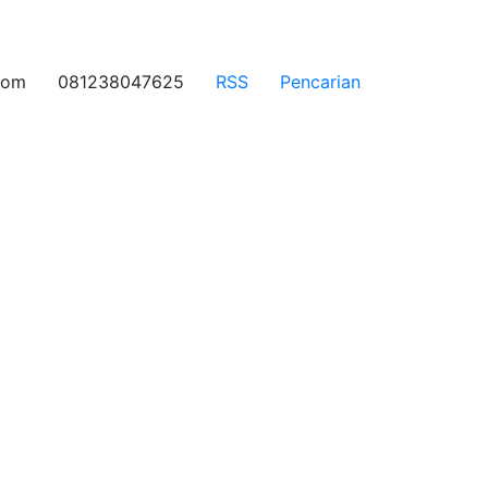
com
081238047625
RSS
Pencarian