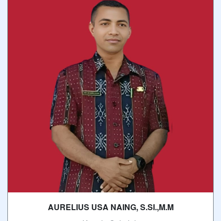
AURELIUS USA NAING, S.SI.,M.M