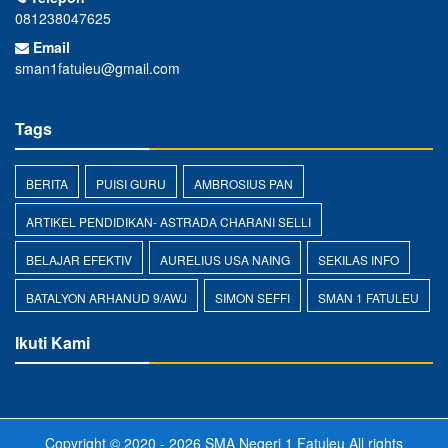
081238047625
Email
sman1fatuleu@gmail.com
Tags
BERITA
PUISI GURU
AMBROSIUS PAN
ARTIKEL PENDIDIKAN- ASTRADA CHARANI SELLI
BELAJAR EFEKTIV
AURELIUS USA NAING
SEKILAS INFO
BATALYON ARHANUD 9/AWJ
SIMON SEFFI
SMAN 1 FATULEU
Ikuti Kami
Copyright © 2020 - 2026
SMA Negeri 1 Fatuleu
All rights