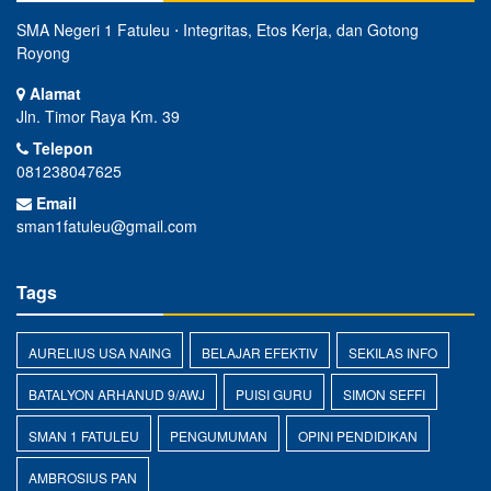
SMA Negeri 1 Fatuleu ⋅ Integritas, Etos Kerja, dan Gotong
Royong
Alamat
Jln. Timor Raya Km. 39
Telepon
081238047625
Email
sman1fatuleu@gmail.com
Tags
AURELIUS USA NAING
BELAJAR EFEKTIV
SEKILAS INFO
BATALYON ARHANUD 9/AWJ
PUISI GURU
SIMON SEFFI
SMAN 1 FATULEU
PENGUMUMAN
OPINI PENDIDIKAN
AMBROSIUS PAN